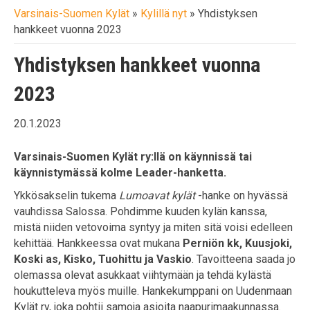
Varsinais-Suomen Kylät
»
Kylillä nyt
»
Yhdistyksen
hankkeet vuonna 2023
Yhdistyksen hankkeet vuonna
2023
20.1.2023
Varsinais-Suomen Kylät ry:llä on käynnissä tai
käynnistymässä kolme Leader-hanketta.
Ykkösakselin tukema
Lumoavat kylät
-hanke on hyvässä
vauhdissa Salossa. Pohdimme kuuden kylän kanssa,
mistä niiden vetovoima syntyy ja miten sitä voisi edelleen
kehittää. Hankkeessa ovat mukana
Perniön kk, Kuusjoki,
Koski as, Kisko, Tuohittu ja Vaskio
. Tavoitteena saada jo
olemassa olevat asukkaat viihtymään ja tehdä kylästä
houkutteleva myös muille. Hankekumppani on Uudenmaan
Kylät ry, joka pohtii samoja asioita naapurimaakunnassa.