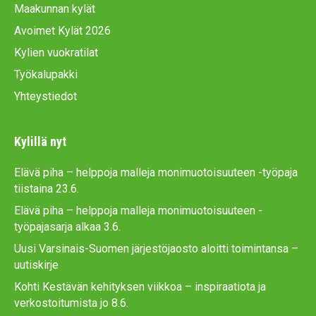
Maakunnan kylät
o
e
r
Avoimet Kylät 2026
k
a
Kylien vuokratilat
m
Työkalupakki
Yhteystiedot
Kylillä nyt
Elävä piha – helppoja malleja monimuotoisuuteen -työpaja
tiistaina 23.6.
Elävä piha – helppoja malleja monimuotoisuuteen -
työpajasarja alkaa 3.6.
Uusi Varsinais-Suomen järjestöjaosto aloitti toimintansa –
uutiskirje
Kohti Kestävän kehityksen viikkoa – inspiraatiota ja
verkostoitumista jo 8.6.