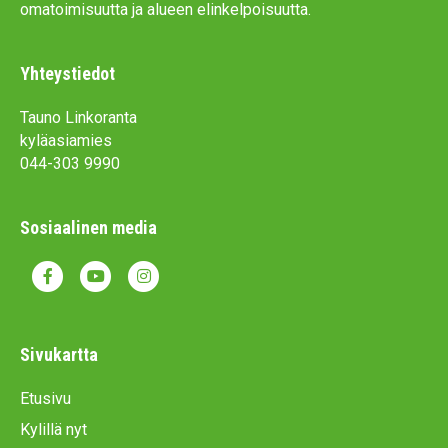
omatoimisuutta ja alueen elinkelpoisuutta.
Yhteystiedot
Tauno Linkoranta
kyläasiamies
044-303 9990
Sosiaalinen media
F
Y
I
a
o
n
c
u
s
Sivukartta
e
t
t
Etusivu
b
u
a
Kylillä nyt
o
b
g