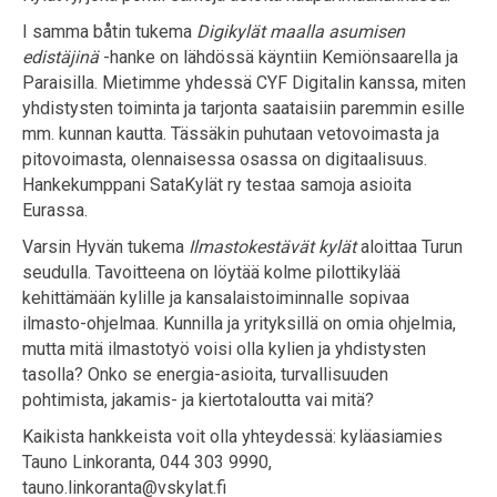
I samma båtin tukema
Digikylät maalla asumisen
edistäjinä
-hanke on lähdössä käyntiin Kemiönsaarella ja
Paraisilla. Mietimme yhdessä CYF Digitalin kanssa, miten
yhdistysten toiminta ja tarjonta saataisiin paremmin esille
mm. kunnan kautta. Tässäkin puhutaan vetovoimasta ja
pitovoimasta, olennaisessa osassa on digitaalisuus.
Hankekumppani SataKylät ry testaa samoja asioita
Eurassa.
Varsin Hyvän tukema
Ilmastokestävät kylät
aloittaa Turun
seudulla. Tavoitteena on löytää kolme pilottikylää
kehittämään kylille ja kansalaistoiminnalle sopivaa
ilmasto-ohjelmaa. Kunnilla ja yrityksillä on omia ohjelmia,
mutta mitä ilmastotyö voisi olla kylien ja yhdistysten
tasolla? Onko se energia-asioita, turvallisuuden
pohtimista, jakamis- ja kiertotaloutta vai mitä?
Kaikista hankkeista voit olla yhteydessä: kyläasiamies
Tauno Linkoranta, 044 303 9990,
tauno.linkoranta@vskylat.fi