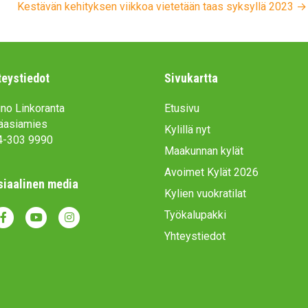
Kestävän kehityksen viikkoa vietetään taas syksyllä 2023 →
teystiedot
Sivukartta
no Linkoranta
Etusivu
äasiamies
Kylillä nyt
4-303 9990
Maakunnan kylät
Avoimet Kylät 2026
siaalinen media
Kylien vuokratilat
Työkalupakki
Y
I
Yhteystiedot
o
n
u
s
t
t
u
a