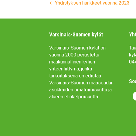
← Yhdistyksen hankkeet vuonna 2023
Varsinais-Suomen kylät
Yh
Varsinais-Suomen kylät on
Tau
vuonna 2000 perustettu
kyl
maakunnallinen kylien
04
yhteenliittymä, jonka
tarkoituksena on edistää
So
Varsinais-Suomen maaseudun
asukkaiden omatoimisuutta ja
F
alueen elinkelpoisuutta.
a
c
e
b