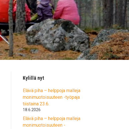
Kylillä nyt
Elävä piha – helppoja malleja
monimuotoisuuteen -työpaja
tiistaina 23.6.
18.6.2026
Elävä piha – helppoja malleja
monimuotoisuuteen -