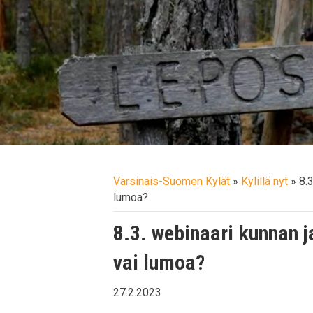
Varsinais-Suomen Kylät
»
Kylillä nyt
»
8.
lumoa?
8.3. webinaari kunnan j
vai lumoa?
27.2.2023