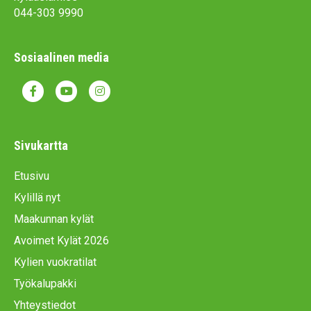
044-303 9990
Sosiaalinen media
F
Y
I
a
o
n
c
u
s
Sivukartta
e
t
t
Etusivu
b
u
a
Kylillä nyt
o
b
g
Maakunnan kylät
o
e
r
Avoimet Kylät 2026
k
a
Kylien vuokratilat
m
Työkalupakki
Yhteystiedot