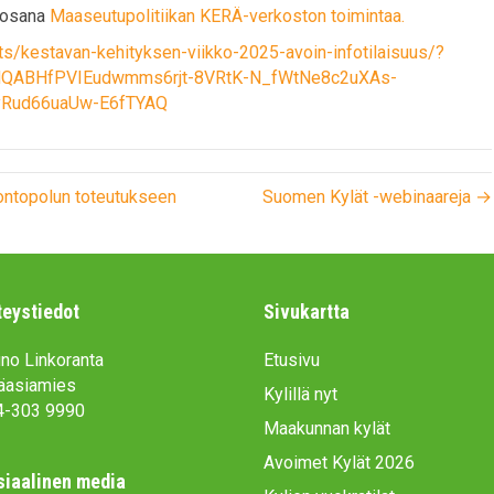
n osana
Maaseutupolitiikan KERÄ-verkoston toimintaa.
nts/kestavan-kehityksen-viikko-2025-avoin-infotilaisuus/?
MQABHfPVIEudwmms6rjt-8VRtK-N_fWtNe8c2uXAs-
Rud66uaUw-E6fTYAQ
ontopolun toteutukseen
Suomen Kylät -webinaareja →
teystiedot
Sivukartta
no Linkoranta
Etusivu
äasiamies
Kylillä nyt
4-303 9990
Maakunnan kylät
Avoimet Kylät 2026
siaalinen media