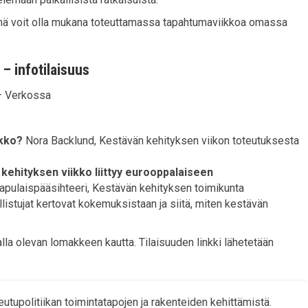
sinä voit olla mukana toteuttamassa tapahtumaviikkoa omassa
– infotilaisuus
 – Verkossa
ikko?
Nora Backlund, Kestävän kehityksen viikon toteutuksesta
kehityksen viikko liittyy eurooppalaiseen
apulaispääsihteeri, Kestävän kehityksen toimikunta
istujat kertovat kokemuksistaan ja siitä, miten kestävän
lla olevan lomakkeen kautta. Tilaisuuden linkki lähetetään
tupolitiikan toimintatapojen ja rakenteiden kehittämistä.