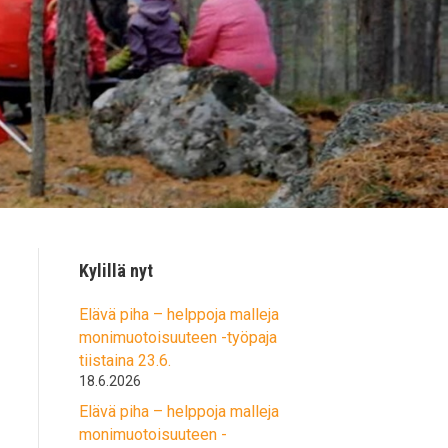
Kylillä nyt
Elävä piha – helppoja malleja
monimuotoisuuteen -työpaja
tiistaina 23.6.
18.6.2026
Elävä piha – helppoja malleja
monimuotoisuuteen -