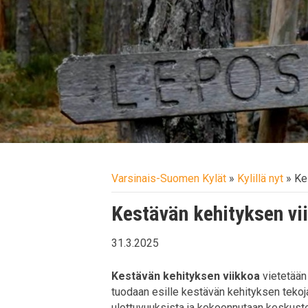
Varsinais-Suomen Kylät
»
Kylillä nyt
»
Ke
Kestävän kehityksen vii
31.3.2025
Kestävän kehityksen viikkoa
vietetään 
tuodaan esille kestävän kehityksen tekoja 
ulottuvuuksista ja kokoonnutaan keskustel