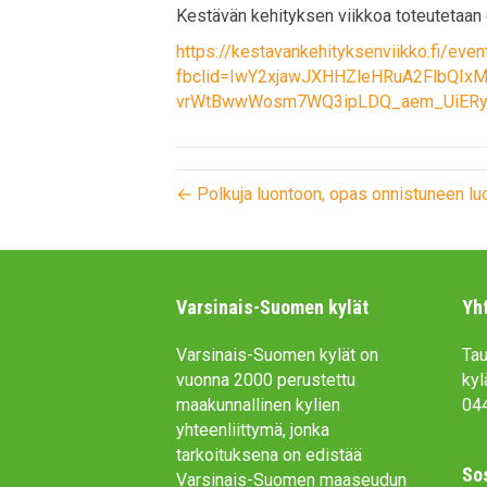
Kestävän kehityksen viikkoa toteutetaa
https://kestavankehityksenviikko.fi/eve
fbclid=IwY2xjawJXHHZleHRuA2FlbQIx
vrWtBwwWosm7WQ3ipLDQ_aem_UiERy
← Polkuja luontoon, opas onnistuneen lu
Varsinais-Suomen kylät
Yh
Varsinais-Suomen kylät on
Tau
vuonna 2000 perustettu
kyl
maakunnallinen kylien
04
yhteenliittymä, jonka
tarkoituksena on edistää
So
Varsinais-Suomen maaseudun