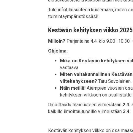
Tule infotilaisuuteen kuulemaan, miten 
toimintaympäristössäsi!
Kestävän kehityksen viikko 2025 
Milloin?
Perjantaina 4.4. klo 9.00–10.30
Ohjelma:
Mikä on Kestävän kehityksen vi
vastaava
Miten valtakunnallinen Kestävän 
viitekehykseen?
Taru Savolainen, 
Näin meillä!
Aiempien vuosien osall
kehityksen viikkoon on osallistuttu.
Ilmoittaudu tilaisuuteen viimeistään
2.4.
a
kaikille ilmoittautuneille viimeistään
3.4.
Kestävän kehityksen viikko on osa maaseu