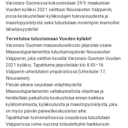
Varsinais-Suomessa kokoonnutaan 29.9. maakunnan
Vuoden kyläksi 2021 valittuun Nousiaisten Valpperiin,
jossa keskustellaan kyläkoulujen tulevaisuudesta ja
maastopyöräilystä sekä tutustutaan molempiin teemoihin
lähietäisyydeltä!
Tervetuloa tutustumaan Vuoden kylään!
Varsinais-Suomen maaseutuverkosto järjestää osana
Maaseutuparlamenttia tutustumispäivän Nousiaisten
Valpperiin, joka valittiin kesällä Varsinais-Suomen Vuoden
2021 kyläksi. Tapahtuma järjestetään klo 8.45–16
Valpperin urheilutalon ympäristössä (Urheilutie 17,
Nousiainen).
Päivän aikana seurataan etäyhteydellä
Maaseutuparlamentin valtakunnallista ohjelmaa ja
herätellään paikallista keskustelua ennen kaikkea
kylätoiminnasta, kyläkouluista ja maastopyöräilystä, joka
on myös päivän paneelikeskustelun aihe.
Tapahtuman toiminnallisessa osuudessa tutustutaan
Valpperissa viime vuosina toteutettuihin hankkeisiin: