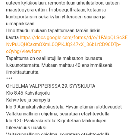
uuteen kyläkouluun, remontoituun urheilutaloon, uuteen
maastopyöräreittiin, frisbeegolfrataan, kotaan ja
kuntoportaisiin sekä kylän yhteiseen saunaan ja
uimapaikkaan.
Ilmoittaudu mukaan tapahtumaan tämän linkin
kautta
https://docs.google.com/forms/d/e/1FAIpQLScSE
NvPuUQHCaxmOXmL0QPKJQ247xX_36bLrCD96DTp-
oQvhg/viewform
Tapahtuma on osallistujille maksuton lounasta
lukuunottamatta. Mukaan mahtuu 40 ensimmäisenä
ilmoittautunutta.
***
OHJELMA VALPPERISSA 29. SYYSKUUTA
Klo 8.45 Kahvitarjoilu
Kahvi/tee ja sämpylä
klo 9 Aamukahvikeskustelu: Hyvän elämän ulottuvuudet
Valtakunnallinen ohjelma, seurataan etäyhteydellä
klo 9.30 Pääkeskustelu: Kirjoitetaan lähikoulujen
tulevaisuus uusiksi
Valtakunnallinen ohjelma, seurataan etäyhteydellä