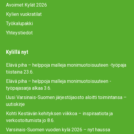
Avoimet Kylät 2026
k
a
Kylien vuokratilat
m
Työkalupakki
Yhteystiedot
Kylillä nyt
Elävä piha – helppoja malleja monimuotoisuuteen -työpaja
tiistaina 23.6.
Elävä piha – helppoja malleja monimuotoisuuteen -
työpajasarja alkaa 3.6.
Uusi Varsinais-Suomen järjestöjaosto aloitti toimintansa –
uutiskirje
Kohti Kestävän kehityksen viikkoa – inspiraatiota ja
verkostoitumista jo 8.6.
Varsinais-Suomen vuoden kylä 2026 – nyt haussa