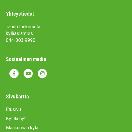
Yhteystiedot
Tauno Linkoranta
kyläasiamies
044-303 9990
Sosiaalinen media
F
Y
I
a
o
n
c
u
s
Sivukartta
e
t
t
Etusivu
b
u
a
Kylillä nyt
o
b
g
Maakunnan kylät
o
e
r