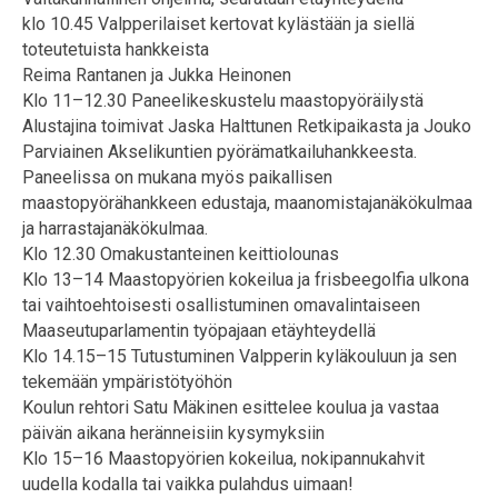
klo 10.45 Valpperilaiset kertovat kylästään ja siellä
toteutetuista hankkeista
Reima Rantanen ja Jukka Heinonen
Klo 11–12.30 Paneelikeskustelu maastopyöräilystä
Alustajina toimivat Jaska Halttunen Retkipaikasta ja Jouko
Parviainen Akselikuntien pyörämatkailuhankkeesta.
Paneelissa on mukana myös paikallisen
maastopyörähankkeen edustaja, maanomistajanäkökulmaa
ja harrastajanäkökulmaa.
Klo 12.30 Omakustanteinen keittiolounas
Klo 13–14 Maastopyörien kokeilua ja frisbeegolfia ulkona
tai vaihtoehtoisesti osallistuminen omavalintaiseen
Maaseutuparlamentin työpajaan etäyhteydellä
Klo 14.15–15 Tutustuminen Valpperin kyläkouluun ja sen
tekemään ympäristötyöhön
Koulun rehtori Satu Mäkinen esittelee koulua ja vastaa
päivän aikana heränneisiin kysymyksiin
Klo 15–16 Maastopyörien kokeilua, nokipannukahvit
uudella kodalla tai vaikka pulahdus uimaan!