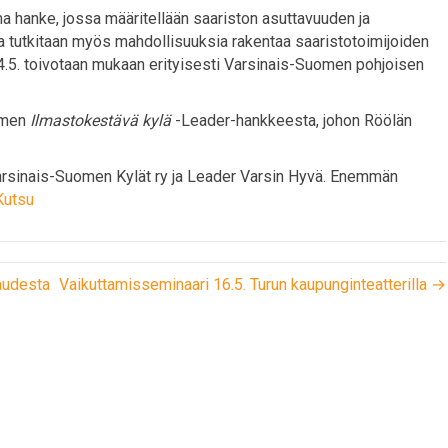
hanke, jossa määritellään saariston asuttavuuden ja
 tutkitaan myös mahdollisuuksia rakentaa saaristotoimijoiden
4.5. toivotaan mukaan erityisesti Varsinais-Suomen pohjoisen
uomen
Ilmastokestävä kylä
-Leader-hankkeesta, johon Röölän
 Varsinais-Suomen Kylät ry ja Leader Varsin Hyvä. Enemmän
Kutsu
audesta
Vaikuttamisseminaari 16.5. Turun kaupunginteatterilla →