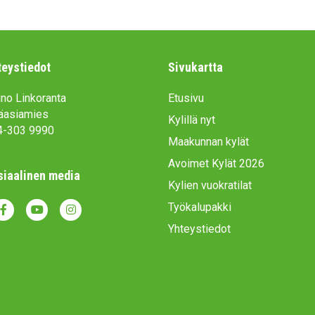
teystiedot
Sivukartta
no Linkoranta
Etusivu
äasiamies
Kylillä nyt
4-303 9990
Maakunnan kylät
Avoimet Kylät 2026
siaalinen media
Kylien vuokratilat
Työkalupakki
Y
I
Yhteystiedot
o
n
u
s
t
t
u
a