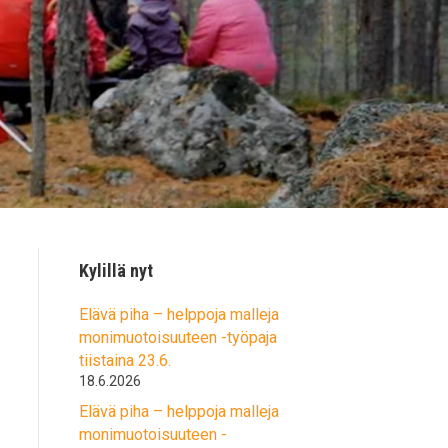
Kylillä nyt
Elävä piha – helppoja malleja
monimuotoisuuteen -työpaja
tiistaina 23.6.
18.6.2026
Elävä piha – helppoja malleja
monimuotoisuuteen -