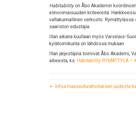
Habitability
on Åbo Akademin koordinoima 
elinvoimaisuuden kriteereitä. Hankkeessa
valtakunnallinen verkosto. Rymättylässä 
saariston edustajia.
Illan aikana kuullaan myös Varsinais-S
kylätoimikunta on lähdössä mukaan.
Illan järjestäjinä toimivat Åbo Akademi,
aiheesta, ks:
Habitability RYMÄTTYLÄ – 
← Infoa maaseuturahoituksen uudesta k