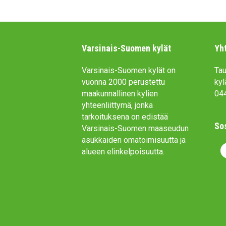
Varsinais-Suomen kylät
Yh
Varsinais-Suomen kylät on
Tau
vuonna 2000 perustettu
kyl
maakunnallinen kylien
04
yhteenliittymä, jonka
tarkoituksena on edistää
So
Varsinais-Suomen maaseudun
asukkaiden omatoimisuutta ja
F
alueen elinkelpoisuutta.
a
c
e
b