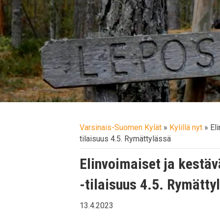
Varsinais-Suomen Kylät
»
Kylillä nyt
»
El
tilaisuus 4.5. Rymättylässä
Elinvoimaiset ja kestäv
-tilaisuus 4.5. Rymätty
13.4.2023