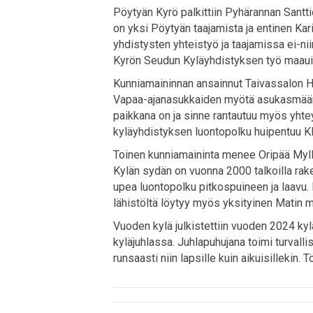
Pöytyän Kyrö palkittiin Pyhärannan Sant
on yksi Pöytyän taajamista ja entinen Ka
yhdistysten yhteistyö ja taajamissa ei-ni
Kyrön Seudun Kyläyhdistyksen työ maauim
Kunniamaininnan ansainnut Taivassalon Ha
Vapaa-ajanasukkaiden myötä asukasmäärä
paikkana on ja sinne rantautuu myös yhtey
kyläyhdistyksen luontopolku huipentuu K
Toinen kunniamaininta menee Oripää Myllyk
Kylän sydän on vuonna 2000 talkoilla rake
upea luontopolku pitkospuineen ja laavu. Lu
lähistöltä löytyy myös yksityinen Matin m
Vuoden kylä julkistettiin vuoden 2024 kyl
kyläjuhlassa. Juhlapuhujana toimi turvalli
runsaasti niin lapsille kuin aikuisillekin.