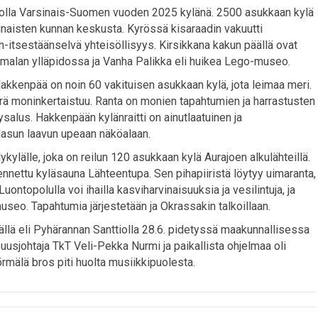
tiolla Varsinais-Suomen vuoden 2025 kylänä. 2500 asukkaan kylä
rinaisten kunnan keskusta. Kyrössä kisaraadin vakuutti
in-itsestäänselvä yhteisöllisyys. Kirsikkana kakun päällä ovat
alan ylläpidossa ja Vanha Palikka eli huikea Lego-museo.
kkenpää on noin 60 vakituisen asukkaan kylä, jota leimaa meri.
 moninkertaistuu. Ranta on monien tapahtumien ja harrastusten
salus. Hakkenpään kylänraitti on ainutlaatuinen ja
lasun laavun upeaan näköalaan.
ylälle, joka on reilun 120 asukkaan kylä Aurajoen alkulähteillä.
nnettu kyläsauna Lähteentupa. Sen pihapiiristä löytyy uimaranta,
ontopolulla voi ihailla kasviharvinaisuuksia ja vesilintuja, ja
useo. Tapahtumia järjestetään ja Okrassakin talkoillaan.
ällä eli Pyhärannan Santtiolla 28.6. pidetyssä maakunnallisessa
suusjohtaja TkT Veli-Pekka Nurmi ja paikallista ohjelmaa oli
 Törmälä bros piti huolta musiikkipuolesta.