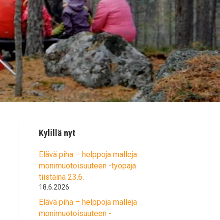
Kylillä nyt
Elävä piha – helppoja malleja
monimuotoisuuteen -työpaja
tiistaina 23.6.
18.6.2026
Elävä piha – helppoja malleja
monimuotoisuuteen -