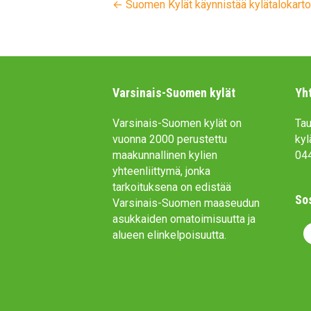
← Suomen Kylät käynnistää kylätalokart
Varsinais-Suomen kylät
Yh
Varsinais-Suomen kylät on
Tau
vuonna 2000 perustettu
kyl
maakunnallinen kylien
04
yhteenliittymä, jonka
tarkoituksena on edistää
So
Varsinais-Suomen maaseudun
asukkaiden omatoimisuutta ja
F
alueen elinkelpoisuutta.
a
c
e