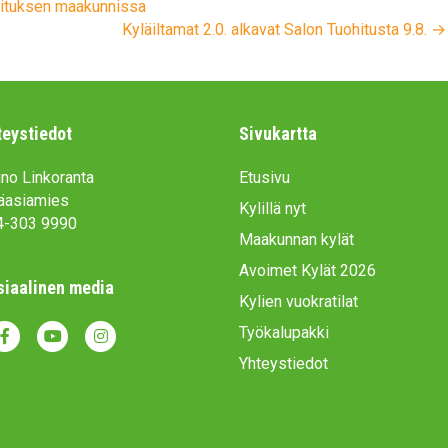
oituksen maakunnissa
Kyläiltamat 2.0. alkavat Salon Tuohitusta 9.8. →
teystiedot
Sivukartta
no Linkoranta
Etusivu
äasiamies
Kylillä nyt
4-303 9990
Maakunnan kylät
Avoimet Kylät 2026
siaalinen media
Kylien vuokratilat
Työkalupakki
Y
I
Yhteystiedot
o
n
u
s
t
t