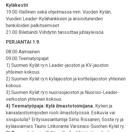
Kyläkestit
19.00 Illallinen sekä ohjelmassa mm. Vuoden Kylän,
Vuoden Leader-Kylähankkeen ja ansioituneiden
henkilöiden palkitsemiset.
21.00 Bilebändi Viihdytin tanssittaa juhlayleisöä
PERJANTAI 1.9.
08.00 Aamiainen
09.00 Teematyöpajat
1) Suomen Kylät ry:n Leader-jaoston ja KV-jaoston
yhteinen kokous.
2) Suomen Kylät ry:n kyläjaoston ja korttelijaoston yhteinen
kokous.
3) Suomen Kylät ry:n nuorisojaoston ja Nuoriso-Leader-
verkoston yhteinen kokous.
4) Teematyöpaja: Kylä ilmastotoimijana.
Kylien ja
kansalaistoimijoiden rooli ilmastotyössä. Esikuvia vai
sivupolulla? Erityisasiantuntija Simo Rissanen, Soste ry ja
kyläasiamies Tauno Linkoranta Varsinais-Suomen Kylät ry.