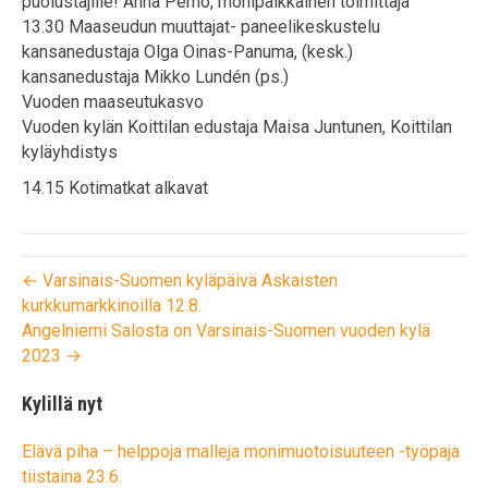
puolustajille! Anna Perho, monipaikkainen toimittaja
13.30 Maaseudun muuttajat- paneelikeskustelu
kansanedustaja Olga Oinas-Panuma, (kesk.)
kansanedustaja Mikko Lundén (ps.)
Vuoden maaseutukasvo
Vuoden kylän Koittilan edustaja Maisa Juntunen, Koittilan
kyläyhdistys
14.15 Kotimatkat alkavat
← Varsinais-Suomen kyläpäivä Askaisten
kurkkumarkkinoilla 12.8.
Angelniemi Salosta on Varsinais-Suomen vuoden kylä
2023 →
Kylillä nyt
Elävä piha – helppoja malleja monimuotoisuuteen -työpaja
tiistaina 23.6.