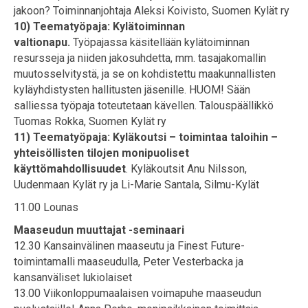
jakoon? Toiminnanjohtaja Aleksi Koivisto, Suomen Kylät ry
10) Teematyöpaja: Kylätoiminnan
valtionapu.
Työpajassa käsitellään kylätoiminnan
resursseja ja niiden jakosuhdetta, mm. tasajakomallin
muutosselvitystä, ja se on kohdistettu maakunnallisten
kyläyhdistysten hallitusten jäsenille. HUOM! Sään
salliessa työpaja toteutetaan kävellen. Talouspäällikkö
Tuomas Rokka, Suomen Kylät ry
11) Teematyöpaja: Kyläkoutsi – toimintaa taloihin –
yhteisöllisten tilojen monipuoliset
käyttömahdollisuudet
. Kyläkoutsit Anu Nilsson,
Uudenmaan Kylät ry ja Li-Marie Santala, Silmu-Kylät
11.00 Lounas
Maaseudun muuttajat -seminaari
12.30 Kansainvälinen maaseutu ja Finest Future-
toimintamalli maaseudulla, Peter Vesterbacka ja
kansanväliset lukiolaiset
13.00 Viikonloppumaalaisen voimapuhe maaseudun