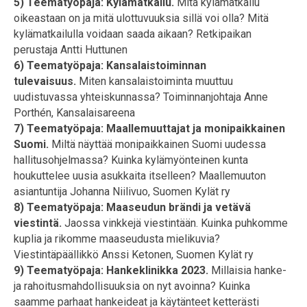
5) Teematyöpaja: Kylämatkailu.
Mitä kylämatkailu
oikeastaan on ja mitä ulottuvuuksia sillä voi olla? Mitä
kylämatkailulla voidaan saada aikaan? Retkipaikan
perustaja Antti Huttunen
6) Teematyöpaja: Kansalaistoiminnan
tulevaisuus.
Miten kansalaistoiminta muuttuu
uudistuvassa yhteiskunnassa? Toiminnanjohtaja Anne
Porthén, Kansalaisareena
7) Teematyöpaja: Maallemuuttajat ja monipaikkainen
Suomi.
Miltä näyttää monipaikkainen Suomi uudessa
hallitusohjelmassa? Kuinka kylämyönteinen kunta
houkuttelee uusia asukkaita itselleen? Maallemuuton
asiantuntija Johanna Niilivuo, Suomen Kylät ry
8) Teematyöpaja: Maaseudun brändi ja vetävä
viestintä.
Jaossa vinkkejä viestintään. Kuinka puhkomme
kuplia ja rikomme maaseudusta mielikuvia?
Viestintäpäällikkö Anssi Ketonen, Suomen Kylät ry
9) Teematyöpaja: Hankeklinikka 2023.
Millaisia hanke-
ja rahoitusmahdollisuuksia on nyt avoinna? Kuinka
saamme parhaat hankeideat ja käytänteet ketterästi