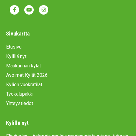
F
Y
I
a
o
n
c
u
s
Sivukartta
e
t
t
Etusivu
b
u
a
Kylillä nyt
o
b
g
Maakunnan kylät
o
e
r
Avoimet Kylät 2026
k
a
Kylien vuokratilat
m
Työkalupakki
Yhteystiedot
Kylillä nyt