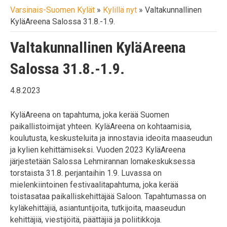
Varsinais-Suomen Kylät
»
Kylillä nyt
»
Valtakunnallinen
KyläAreena Salossa 31.8.-1.9.
Valtakunnallinen KyläAreena
Salossa 31.8.-1.9.
4.8.2023
KyläAreena on tapahtuma, joka kerää Suomen
paikallistoimijat yhteen. KyläAreena on kohtaamisia,
koulutusta, keskusteluita ja innostavia ideoita maaseudun
ja kylien kehittämiseksi. Vuoden 2023 KyläAreena
järjestetään Salossa Lehmirannan lomakeskuksessa
torstaista 31.8. perjantaihin 1.9. Luvassa on
mielenkiintoinen festivaalitapahtuma, joka kerää
toistasataa paikalliskehittäjää Saloon. Tapahtumassa on
kyläkehittäjiä, asiantuntijoita, tutkijoita, maaseudun
kehittäjiä, viestijöitä, päättäjiä ja poliitikkoja.