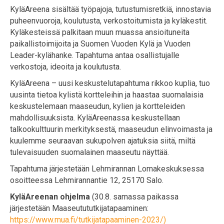
KyläAreena sisältää työpajoja, tutustumisretkiä, innostavia
puheenvuoroja, koulutusta, verkostoitumista ja kyläkestit.
Kyläkesteissä palkitaan muun muassa ansioituneita
paikallistoimijoita ja Suomen Vuoden Kylä ja Vuoden
Leader-kylähanke. Tapahtuma antaa osallistujalle
verkostoja, ideoita ja koulutusta.
KyläAreena – uusi keskustelutapahtuma rikkoo kuplia, tuo
uusinta tietoa kylistä kortteleihin ja haastaa suomalaisia
keskustelemaan maaseudun, kylien ja kortteleiden
mahdollisuuksista. KyläAreenassa keskustellaan
talkookulttuurin merkityksestä, maaseudun elinvoimasta ja
kuulemme seuraavan sukupolven ajatuksia siitä, miltä
tulevaisuuden suomalainen maaseutu näyttää.
Tapahtuma järjestetään Lehmirannan Lomakeskuksessa
osoitteessa Lehmirannantie 12, 25170 Salo.
KyläAreenan ohjelma
(30.8. samassa paikassa
järjestetään Maaseutututkijatapaaminen:
https://www.mua.fi/tutkijatapaaminen-2023/)