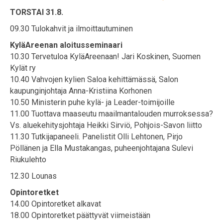
TORSTAI 31.8.
09.30 Tulokahvit ja ilmoittautuminen
KyläAreenan aloitusseminaari
10.30 Tervetuloa KyläAreenaan! Jari Koskinen, Suomen
Kylät ry
10.40 Vahvojen kylien Saloa kehittämässä, Salon
kaupunginjohtaja Anna-Kristiina Korhonen
10.50 Ministerin puhe kylä- ja Leader-toimijoille
11.00 Tuottava maaseutu maailmantalouden murroksessa?
Vs. aluekehitysjohtaja Heikki Sirviö, Pohjois-Savon liitto
11.30 Tutkijapaneeli. Panelistit Olli Lehtonen, Pirjo
Pöllänen ja Ella Mustakangas, puheenjohtajana Sulevi
Riukulehto
12.30 Lounas
Opintoretket
14.00 Opintoretket alkavat
18.00 Opintoretket päättyvät viimeistään